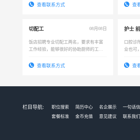
查看联系方式
查
切配工
08月08日
护士 
饭店招聘专业切配工两名，要求有丰富
口腔诊
工作经验，能够很好的协助厨师的工
业也可
作。包吃住，每月有公休，工资3500-
强。面
4500。
查看联系方式
查
栏目导航:
职位搜索
简历中心
名企展示
一句话
套餐标准
金币充值
意见建议
联系我