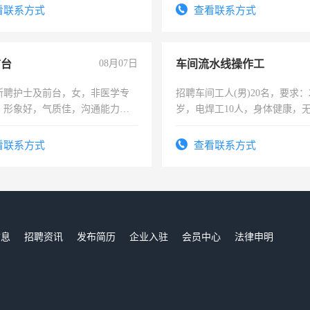
看联系方式
查看联系方式
前台
08月07日
车间流水线操作工
所聘护士及前台，女，非医学专
招聘车间工人(男)20名，要求：2
，形象好，气质佳，沟通能力
岁，电焊工10人，身体健康，
试，周日休息。
好。薪资：4500-7000元，标
宿，免费发放劳保用品，两班
看联系方式
查看联系方式
25号准时发放工资，工作时间1
信息
招聘资讯
发布简历
企业入驻
会员中心
法律申明
们