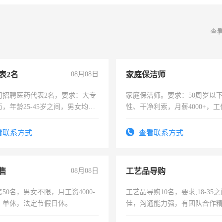
查
表2名
08月08日
家庭保洁师
司招聘医药代表2名，要求：大专
家庭保洁师。要求：50周岁以
，年龄25-45岁之间，男女均
性、干净利索，月薪4000+，
要具有营销经验，从事过医药代
时间灵活，不需坐班，适合宝
有医学资质的优先，底薪+绩效，
太太等。
看联系方式
查看联系方式
。
售
08月08日
工艺品导购
50名，男女不限，月工资4000-
工艺品导购10名，要求;18-35
元，单休，法定节假日休。
佳，沟通能力强，有团队合作
上进心，有工作经验者优先！