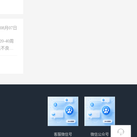
08月07日
0-40周
无不良嗜
准八人间住
倒，每月
0小时
客服微信号
微信公众号