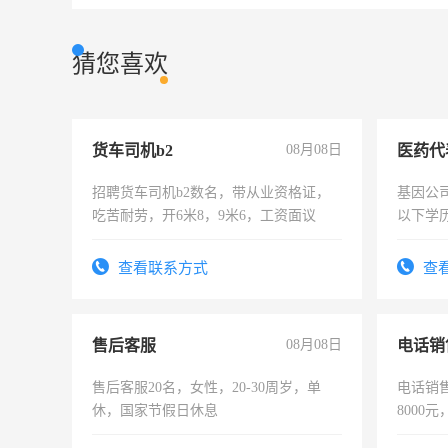
猜您喜欢
货车司机b2
08月08日
医药代
招聘货车司机b2数名，带从业资格证，
基因公
吃苦耐劳，开6米8，9米6，工资面议
以下学历
可，需
表或者
查看联系方式
查
交五险
售后客服
08月08日
电话销
售后客服20名，女性，20-30周岁，单
电话销售
休，国家节假日休息
8000