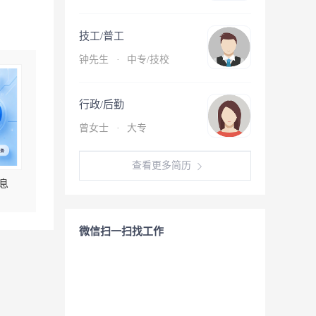
技工/普工
钟先生
·
中专/技校
行政/后勤
曾女士
·
大专
查看更多简历
息
微信扫一扫找工作