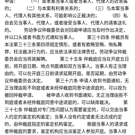
申请： （一）是本案当事人或者当事人、代理人的近亲属
的； （二）与本案有利害关系的； （三）与本案当事
人、代理人有其他关系，可能影响公正裁决的； （四）私
自会见当事人、代理人，或者接受当事人、代理人的请客送礼
的。 劳动争议仲裁委员会对回避申请应当及时作出决定，
并以口头或者书面方式通知当事人。 第三十四条 仲裁员有
本法第三十三条第四项规定情形，或者有索贿受贿、徇私舞
弊、枉法裁决行为的，应当依法承担法律责任。劳动争议仲裁
委员会应当将其解聘。 第三十五条 仲裁庭应当在开庭五日
前，将开庭日期、地点书面通知双方当事人。当事人有正当理
由的，可以在开庭三日前请求延期开庭。是否延期，由劳动争
议仲裁委员会决定。 第三十六条 申请人收到书面通知，无
正当理由拒不到庭或者未经仲裁庭同意中途退庭的，可以视为
撤回仲裁申请。 被申请人收到书面通知，无正当理由拒不
到庭或者未经仲裁庭同意中途退庭的，可以缺席裁决。 第
三十七条 仲裁庭对专门性问题认为需要鉴定的，可以交由当事
人约定的鉴定机构鉴定；当事人没有约定或者无法达成约定
的，由仲裁庭指定的鉴定机构鉴定。 根据当事人的请求或
者仲裁庭的要求，鉴定机构应当派鉴定人参加开庭。当事人经