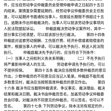
件，应当自劳动争议仲裁委员会受理仲裁申请之日起四十五日
内结束。案情复杂需要延期的，经劳动争议仲裁委员会主任批
准，可以延期并书面通知当事人，但是延长期限不得超过十五
日。逾期未作出仲裁裁决的，当事人可以就该劳动争议事项向
人民法院提起诉讼。 仲裁庭裁决劳动争议案件时，其中一
部分事实已经清楚，可以就该部分先行裁决。 第四十四条
仲裁庭对追索劳动报酬、工伤医疗费、经济补偿或者赔偿金的
案件，根据当事人的申请，可以裁决先予执行，移送人民法院
执行。 仲裁庭裁决先予执行的，应当符合下列条件：
（一）当事人之间权利义务关系明确； （二）不先予执行
将严重影响申请人的生活。 劳动者申请先予执行的，可以
不提供担保。 第四十五条 裁决应当按照多数仲裁员的意见
作出，少数仲裁员的不同意见应当记入笔录。仲裁庭不能形成
多数意见时，裁决应当按照首席仲裁员的意见作出。 第四
十六条 裁决书应当载明仲裁请求、争议事实、裁决理由、裁决
结果和裁决日期。裁决书由仲裁员签名，加盖劳动争议仲裁委
员会印章。对裁决持不同意见的仲裁员，可以签名，也可以不
签名。 第四十七条 下列劳动争议，除本法另有规定的外，