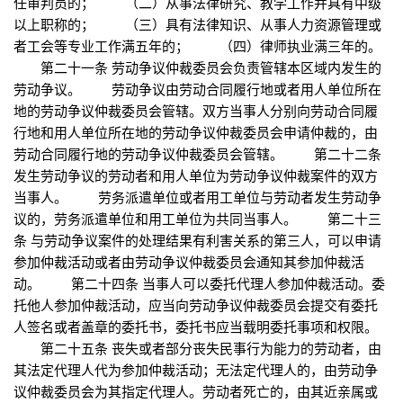
任审判员的； （二）从事法律研究、教学工作并具有中级
以上职称的； （三）具有法律知识、从事人力资源管理或
者工会等专业工作满五年的； （四）律师执业满三年的。
第二十一条 劳动争议仲裁委员会负责管辖本区域内发生的
劳动争议。 劳动争议由劳动合同履行地或者用人单位所在
地的劳动争议仲裁委员会管辖。双方当事人分别向劳动合同履
行地和用人单位所在地的劳动争议仲裁委员会申请仲裁的，由
劳动合同履行地的劳动争议仲裁委员会管辖。 第二十二条
发生劳动争议的劳动者和用人单位为劳动争议仲裁案件的双方
当事人。 劳务派遣单位或者用工单位与劳动者发生劳动争
议的，劳务派遣单位和用工单位为共同当事人。 第二十三
条 与劳动争议案件的处理结果有利害关系的第三人，可以申请
参加仲裁活动或者由劳动争议仲裁委员会通知其参加仲裁活
动。 第二十四条 当事人可以委托代理人参加仲裁活动。委
托他人参加仲裁活动，应当向劳动争议仲裁委员会提交有委托
人签名或者盖章的委托书，委托书应当载明委托事项和权限。
第二十五条 丧失或者部分丧失民事行为能力的劳动者，由
其法定代理人代为参加仲裁活动；无法定代理人的，由劳动争
议仲裁委员会为其指定代理人。劳动者死亡的，由其近亲属或