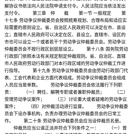
解协议书依法向人民法院申请支付令。人民法院应当依法发出
支付令。 第三章 仲 裁 第一节 一般规定 第
十七条 劳动争议仲裁委员会按照统筹规划、合理布局和适应实
际需要的原则设立。省、自治区人民政府可以决定在市、县设
立；直辖市人民政府可以决定在区、县设立。直辖市、设区的
市也可以设立一个或者若干个劳动争议仲裁委员会。劳动争议
仲裁委员会不按行政区划层层设立。 第十八条 国务院劳动
行政部门依照本法有关规定制定仲裁规则。省、自治区、直辖
市人民政府劳动行政部门对本行政区域的劳动争议仲裁工作进
行指导。 第十九条 劳动争议仲裁委员会由劳动行政部门代
表、工会代表和企业方面代表组成。劳动争议仲裁委员会组成
人员应当是单数。 劳动争议仲裁委员会依法履行下列职
责： （一）聘任、解聘专职或者兼职仲裁员； （二）
受理劳动争议案件； （三）讨论重大或者疑难的劳动争议
案件； （四）对仲裁活动进行监督。 劳动争议仲裁委
员会下设办事机构，负责办理劳动争议仲裁委员会的日常工
作。 第二十条 劳动争议仲裁委员会应当设仲裁员名册。
仲裁员应当公道正派并符合下列条件之一： （一）曾