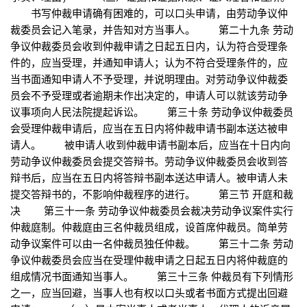
书写仲裁申请确有困难的，可以口头申请，由劳动争议仲
裁委员会记入笔录，并告知对方当事人。 第二十九条 劳动
争议仲裁委员会收到仲裁申请之日起五日内，认为符合受理条
件的，应当受理，并通知申请人；认为不符合受理条件的，应
当书面通知申请人不予受理，并说明理由。对劳动争议仲裁委
员会不予受理或者逾期未作出决定的，申请人可以就该劳动争
议事项向人民法院提起诉讼。 第三十条 劳动争议仲裁委员
会受理仲裁申请后，应当在五日内将仲裁申请书副本送达被申
请人。 被申请人收到仲裁申请书副本后，应当在十日内向
劳动争议仲裁委员会提交答辩书。劳动争议仲裁委员会收到答
辩书后，应当在五日内将答辩书副本送达申请人。被申请人未
提交答辩书的，不影响仲裁程序的进行。 第三节 开庭和裁
决 第三十一条 劳动争议仲裁委员会裁决劳动争议案件实行
仲裁庭制。仲裁庭由三名仲裁员组成，设首席仲裁员。简单劳
动争议案件可以由一名仲裁员独任仲裁。 第三十二条 劳动
争议仲裁委员会应当在受理仲裁申请之日起五日内将仲裁庭的
组成情况书面通知当事人。 第三十三条 仲裁员有下列情形
之一，应当回避，当事人也有权以口头或者书面方式提出回避