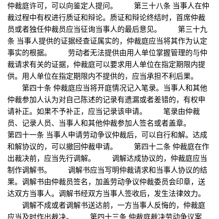
仲裁庭许可，可以向鉴定人提问。 第三十八条 当事人在仲
裁过程中有权进行质证和辩论。质证和辩论终结时，首席仲裁
员或者独任仲裁员应当征询当事人的最后意见。 第三十九
条 当事人提供的证据经查证属实的，仲裁庭应当将其作为认定
事实的根据。 劳动者无法提供由用人单位掌握管理的与仲
裁请求有关的证据，仲裁庭可以要求用人单位在指定期限内提
供。用人单位在指定期限内不提供的，应当承担不利后果。
第四十条 仲裁庭应当将开庭情况记入笔录。当事人和其他
仲裁参加人认为对自己陈述的记录有遗漏或者差错的，有权申
请补正。如果不予补正，应当记录该申请。 笔录由仲裁
员、记录人员、当事人和其他仲裁参加人签名或者盖章。
第四十一条 当事人申请劳动争议仲裁后，可以自行和解。达成
和解协议的，可以撤回仲裁申请。 第四十二条 仲裁庭在作
出裁决前，应当先行调解。 调解达成协议的，仲裁庭应当
制作调解书。 调解书应当写明仲裁请求和当事人协议的结
果。调解书由仲裁员签名，加盖劳动争议仲裁委员会印章，送
达双方当事人。调解书经双方当事人签收后，发生法律效力。
调解不成或者调解书送达前，一方当事人反悔的，仲裁庭
应当及时作出裁决。 第四十三条 仲裁庭裁决劳动争议案