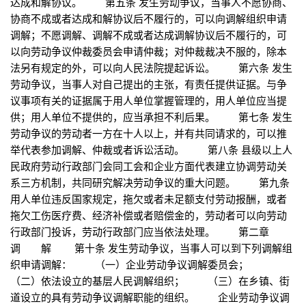
达成和解协议。 第五条 发生劳动争议，当事人不愿协商、
协商不成或者达成和解协议后不履行的，可以向调解组织申请
调解；不愿调解、调解不成或者达成调解协议后不履行的，可
以向劳动争议仲裁委员会申请仲裁；对仲裁裁决不服的，除本
法另有规定的外，可以向人民法院提起诉讼。 第六条 发生
劳动争议，当事人对自己提出的主张，有责任提供证据。与争
议事项有关的证据属于用人单位掌握管理的，用人单位应当提
供；用人单位不提供的，应当承担不利后果。 第七条 发生
劳动争议的劳动者一方在十人以上，并有共同请求的，可以推
举代表参加调解、仲裁或者诉讼活动。 第八条 县级以上人
民政府劳动行政部门会同工会和企业方面代表建立协调劳动关
系三方机制，共同研究解决劳动争议的重大问题。 第九条
用人单位违反国家规定，拖欠或者未足额支付劳动报酬，或者
拖欠工伤医疗费、经济补偿或者赔偿金的，劳动者可以向劳动
行政部门投诉，劳动行政部门应当依法处理。 第二章
调 解 第十条 发生劳动争议，当事人可以到下列调解组
织申请调解： （一）企业劳动争议调解委员会；
（二）依法设立的基层人民调解组织； （三）在乡镇、街
道设立的具有劳动争议调解职能的组织。 企业劳动争议调