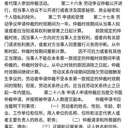
者代理人参加仲裁活动。 第二十六条 劳动争议仲裁公开进
行，但当事人协议不公开进行或者涉及国家秘密、商业秘密和
个人隐私的除外。 第二节 申请和受理 第二十七条 劳
动争议申请仲裁的时效期间为一年。仲裁时效期间从当事人知
道或者应当知道其权利被侵害之日起计算。 前款规定的仲
裁时效，因当事人一方向对方当事人主张权利，或者向有关部
门请求权利救济，或者对方当事人同意履行义务而中断。从中
断时起，仲裁时效期间重新计算。 因不可抗力或者有其他
正当理由，当事人不能在本条第一款规定的仲裁时效期间申请
仲裁的，仲裁时效中止。从中止时效的原因消除之日起，仲裁
时效期间继续计算。 劳动关系存续期间因拖欠劳动报酬发
生争议的，劳动者申请仲裁不受本条第一款规定的仲裁时效期
间的限制；但是，劳动关系终止的，应当自劳动关系终止之日
起一年内提出。 第二十八条 申请人申请仲裁应当提交书面
仲裁申请，并按照被申请人人数提交副本。 仲裁申请书应
当载明下列事项： （一）劳动者的姓名、性别、年龄、职
业、工作单位和住所，用人单位的名称、住所和法定代表人或
者主要负责人的姓名、职务； （二）仲裁请求和所根据的
事实、理由； （三）证据和证据来源、证人姓名和住所。