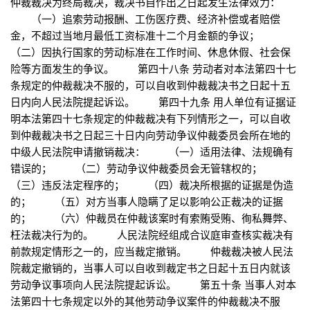
仲裁裁决为终局裁决，裁决书自作出之日起发生法律效力：
（一）追索劳动报酬、工伤医疗费、经济补偿或者赔偿
金，不超过当地月最低工资标准十二个月金额的争议；
（二）因执行国家的劳动标准在工作时间、休息休假、社会保
险等方面发生的争议。 第四十八条 劳动者对本法第四十七
条规定的仲裁裁决不服的，可以自收到仲裁裁决书之日起十五
日内向人民法院提起诉讼。 第四十九条 用人单位有证据证
明本法第四十七条规定的仲裁裁决有下列情形之一，可以自收
到仲裁裁决书之日起三十日内向劳动争议仲裁委员会所在地的
中级人民法院申请撤销裁决： （一）适用法律、法规确有
错误的； （二）劳动争议仲裁委员会无管辖权的；
（三）违反法定程序的； （四）裁决所根据的证据是伪造
的； （五）对方当事人隐瞒了足以影响公正裁决的证据
的； （六）仲裁员在仲裁该案时有索贿受贿、徇私舞弊、
枉法裁决行为的。 人民法院经组成合议庭审查核实裁决有
前款规定情形之一的，应当裁定撤销。 仲裁裁决被人民法
院裁定撤销的，当事人可以自收到裁定书之日起十五日内就该
劳动争议事项向人民法院提起诉讼。 第五十条 当事人对本
法第四十七条规定以外的其他劳动争议案件的仲裁裁决不服