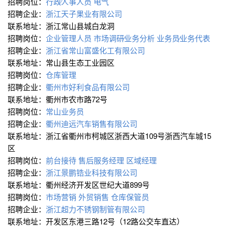
招聘岗位：
行政∕人事人员
电气
招聘企业：
浙江天子果业有限公司
联系地址：浙江常山县城白龙洞
招聘岗位：
企业管理人员
市场调研∕业务分析
业务员∕业务代表
招聘企业：
浙江省常山富盛化工有限公司
联系地址：常山县生态工业园区
招聘岗位：
仓库管理
招聘企业：
衢州市好利食品有限公司
联系地址：衢州市农市路72号
招聘岗位：
常山业务员
招聘企业：
衢州迪远汽车销售有限公司
联系地址：浙江省衢州市柯城区浙西大道109号浙西汽车城15
区
招聘岗位：
前台接待
售后服务经理
区域经理
招聘企业：
浙江景鹏锆业科技有限公司
联系地址：衢州经济开发区世纪大道899号
招聘岗位：
市场营销
外贸销售
仓库保管员
招聘企业：
浙江超力不锈钢制管有限公司
联系地址：开发区东港三路12号（12路公交车直达）